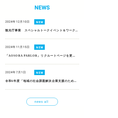
NEWS
2024年12月10日
NEW
観光庁事業 スペシャルトークイベント＆ワークショップ「島に添う。島を継ぐ。」
2024年11月15日
NEW
「AOSORA PARLOR」リクルートページを更新しました！
2024年7月1日
NEW
令和6年度「地域の社会課題解決企業支援のためのエコシステム構築実証事業（地域実証事業）」に採択されました
news all