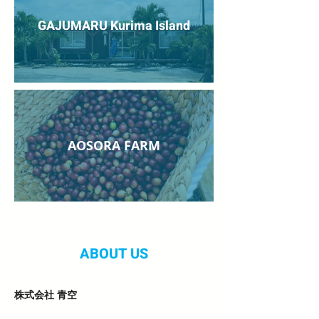
GAJUMARU Kurima Island
AOSORA FARM
ABOUT US
株式会社 青空