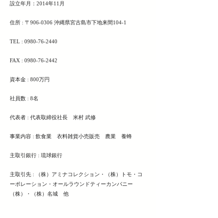
設立年月：2014年11月
住所 : 〒906-0306 沖縄県宮古島市下地来間104-1
TEL :
0980-76-2440
FAX :
0980-76-2442
資本金 : 800万円
社員数 : 8名
代表者 : 代表取締役社長 米村 武修
事業内容 : 飲食業 衣料雑貨小売販売 農業 養蜂
主取引銀行 : 琉球銀行
主取引先 : （株）アミナコレクション・（株）トモ・コ
ーポレーション・オールラウンドティーカンパニー
（株）・（株）名城 他