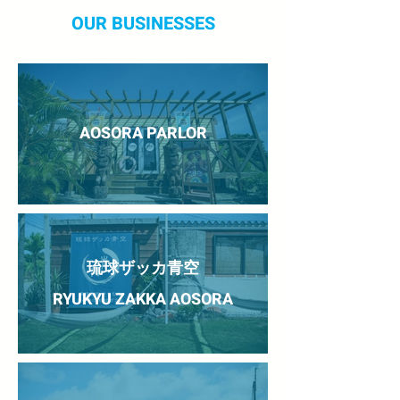
OUR BUSINESSES
AOSORA PARLOR
琉球ザッカ青空
RYUKYU ZAKKA AOSORA